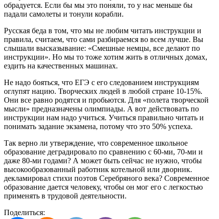
обрадуется. Если бы мы это поняли, то у нас меньше бы
падали самолеты и тонули корабли.
Русская беда в том, что мы не любим читать инструкции и
правила, считаем, что сами разбираемся во всем лучше. Вы
слышали высказывание: «Смешные немцы, все делают по
инструкции». Но мы то тоже хотим жить в отличных домах,
ездить на качественных машинах.
Не надо бояться, что ЕГЭ с его следованием инструкциям
оглупят нацию. Творческих людей в любой стране 10-15%.
Они все равно родятся и пробьются. Для «полета творческой
мысли» предназначены олимпиады. А вот действовать по
инструкции нам надо учиться. Учиться правильно читать и
понимать задание экзамена, потому что это 50% успеха.
Так верно ли утверждение, что современное школьное
образование деградировало по сравнению с 60-ми, 70-ми и
даже 80-ми годами? А может быть сейчас не нужно, чтобы
высокообразованный работник котельной или дворник.
декламировал стихи поэтов Серебряного века? Современное
образование дается человеку, чтобы он мог его с легкостью
применять в трудовой деятельности.
Поделиться: