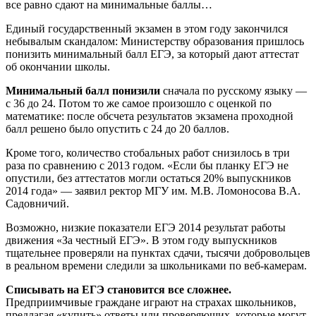
все равно сдают на минимальные баллы…
Единый государственный экзамен в этом году закончился
небывалым скандалом: Министерству образования пришлось
понизить минимальный балл ЕГЭ, за который дают аттестат
об окончании школы.
Минимальный балл понизили
сначала по русскому языку —
с 36 до 24. Потом то же самое произошло с оценкой по
математике: после обсчета результатов экзамена проходной
балл решено было опустить с 24 до 20 баллов.
Кроме того, количество стобальных работ снизилось в три
раза по сравнению с 2013 годом. «Если бы планку ЕГЭ не
опустили, без аттестатов могли остаться 20% выпускников
2014 года» — заявил ректор МГУ им. М.В. Ломоносова В.А.
Садовничий.
Возможно, низкие показатели ЕГЭ 2014 результат работы
движения «За честный ЕГЭ». В этом году выпускников
тщательнее проверяли на пунктах сдачи, тысячи добровольцев
в реальном времени следили за школьниками по веб-камерам.
Списывать на ЕГЭ становится все сложнее.
Предприимчивые граждане играют на страхах школьников,
предлагая «купить» ответы или проверяющих, которые могут