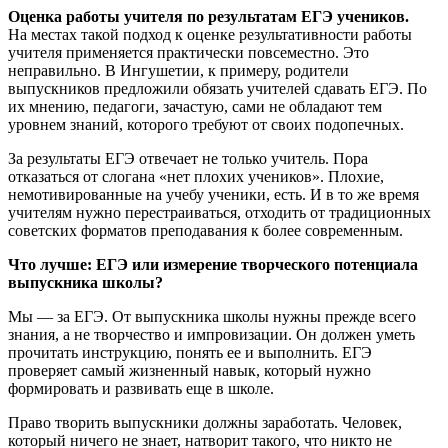
Оценка работы учителя по результатам ЕГЭ учеников.
На местах такой подход к оценке результативности работы
учителя применяется практически повсеместно. Это
неправильно. В Ингушетии, к примеру, родители
выпускников предложили обязать учителей сдавать ЕГЭ. По
их мнению, педагоги, зачастую, сами не обладают тем
уровнем знаний, которого требуют от своих подопечных.
За результаты ЕГЭ отвечает не только учитель. Пора
отказаться от слогана «нет плохих учеников». Плохие,
немотивированные на учебу ученики, есть. И в то же время
учителям нужно перестраиваться, отходить от традиционных
советских форматов преподавания к более современным.
Что лучше: ЕГЭ или измерение творческого потенциала
выпускника школы?
Мы — за ЕГЭ. От выпускника школы нужны прежде всего
знания, а не творчество и импровизации. Он должен уметь
прочитать инструкцию, понять ее и выполнить. ЕГЭ
проверяет самый жизненный навык, который нужно
формировать и развивать еще в школе.
Право творить выпускники должны заработать. Человек,
который ничего не знает, натворит такого, что никто не